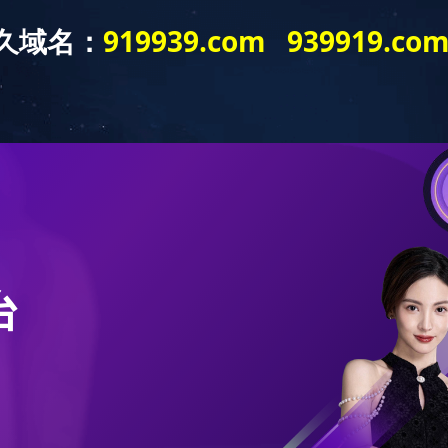
温罐系列
单层罐系列
PE蜡生
态
九游电子_九
工程案例
资质荣誉
营销网络
游(中国)
抱歉，无相关记录!
ODUCTS