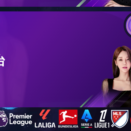
粉状PE蜡生产线
|
九游电子_九游(中国)
|
工程案例
|
资质荣誉
|
营销网络
浙江省温州市经济技术开发区沙城街道永强大道3105号 电话：0577-86816100
版权所有：九游电子_九游(中国) ICP备案号：
浙ICP备20001452号-1
大型户外奶仓（单层）
K（中国）一站式服务官网
|
开云官方注册
|
米兰注册_米兰(中国)
|
开云篮
）
|
九游网页版·官方端网站
|
乐动网页版登录入口_乐动（中国）
|