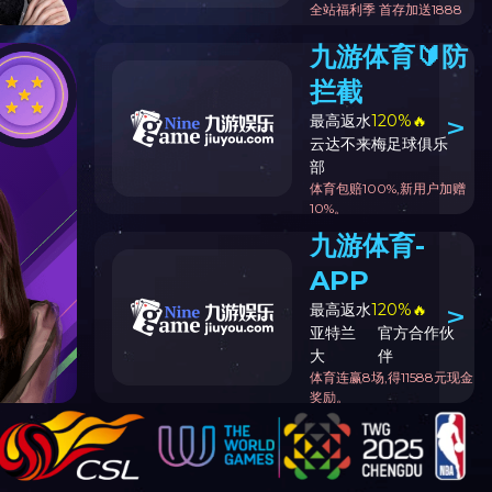
电话：
0577-86816100
联系人：
Manager Kong
地址：
浙江省温州市经济技术开
发区沙城街道永强大道
3105号
|
在线留言
|
九游电子_九游(中国)
 传真：
球_开云篮球(中国集团)股份有限公司
|
kaiyun